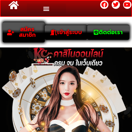
สมัคร
เข้าสู่ระบบ
ติดต่อเรา
สมาชิก