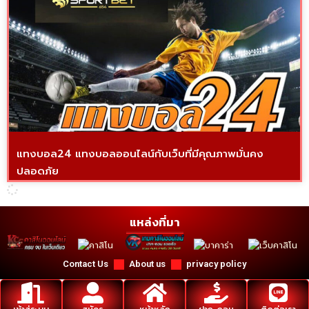
แทงบอล24 แทงบอลออนไลน์กับเว็บที่มีคุณภาพมั่นคง
ปลอดภัย
แหล่งที่มา
Contact Us
About us
privacy policy