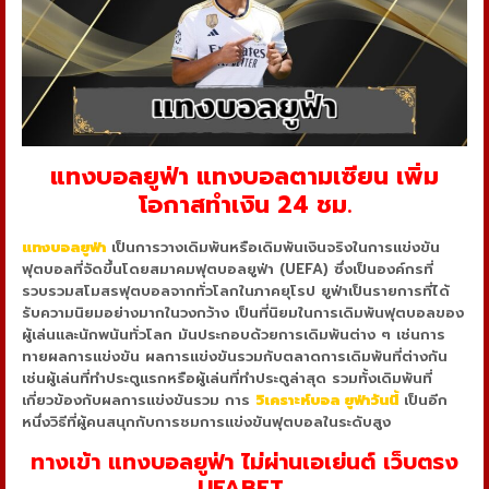
แทงบอลยูฟ่า แทงบอลตามเซียน เพิ่ม
โอกาสทำเงิน 24 ชม.
แทงบอลยูฟ่า
เป็นการวางเดิมพันหรือเดิมพันเงินจริงในการแข่งขัน
ฟุตบอลที่จัดขึ้นโดยสมาคมฟุตบอลยูฟ่า (UEFA) ซึ่งเป็นองค์กรที่
รวบรวมสโมสรฟุตบอลจากทั่วโลกในภาคยุโรป ยูฟ่าเป็นรายการที่ได้
รับความนิยมอย่างมากในวงกว้าง เป็นที่นิยมในการเดิมพันฟุตบอลของ
ผู้เล่นและนักพนันทั่วโลก มันประกอบด้วยการเดิมพันต่าง ๆ เช่นการ
ทายผลการแข่งขัน ผลการแข่งขันรวมกับตลาดการเดิมพันที่ต่างกัน
เช่นผู้เล่นที่ทำประตูแรกหรือผู้เล่นที่ทำประตูล่าสุด รวมทั้งเดิมพันที่
เกี่ยวข้องกับผลการแข่งขันรวม การ
วิเคราะห์บอล ยูฟ่าวันนี้
เป็นอีก
หนึ่งวิธีที่ผู้คนสนุกกับการชมการแข่งขันฟุตบอลในระดับสูง
ทางเข้า แทงบอลยูฟ่า ไม่ผ่านเอเย่นต์ เว็บตรง
UFABET