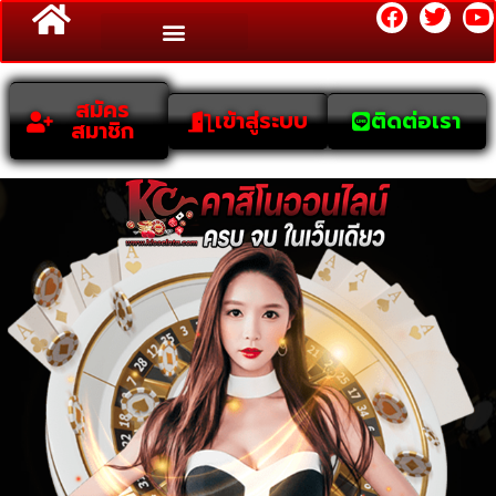
สมัคร
เข้าสู่ระบบ
ติดต่อเรา
สมาชิก