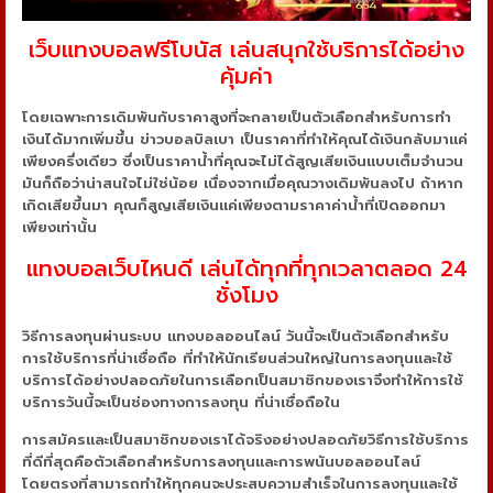
เว็บแทงบอลฟรีโบนัส เล่นสนุกใช้บริการได้อย่าง
คุ้มค่า
โดยเฉพาะการเดิมพันกับราคาสูงที่จะกลายเป็นตัวเลือกสำหรับการทำ
เงินได้มากเพิ่มขึ้น ข่าวบอลบิลเบา เป็นราคาที่ทำให้คุณได้เงินกลับมาแค่
เพียงครึ่งเดียว ซึ่งเป็นราคาน้ำที่คุณจะไม่ได้สูญเสียเงินแบบเต็มจำนวน
มันก็ถือว่าน่าสนใจไม่ใช่น้อย เนื่องจากเมื่อคุณวางเดิมพันลงไป ถ้าหาก
เกิดเสียขึ้นมา คุณก็สูญเสียเงินแค่เพียงตามราคาค่าน้ำที่เปิดออกมา
เพียงเท่านั้น
แทงบอลเว็บไหนดี เล่นได้ทุกที่ทุกเวลาตลอด 24
ชั่งโมง
วิธีการลงทุนผ่านระบบ แทงบอลออนไลน์ วันนี้จะเป็นตัวเลือกสำหรับ
การใช้บริการที่น่าเชื่อถือ ที่ทำให้นักเรียนส่วนใหญ่ในการลงทุนและใช้
บริการได้อย่างปลอดภัยในการเลือกเป็นสมาชิกของเราจึงทำให้การใช้
บริการวันนี้จะเป็นช่องทางการลงทุน ที่น่าเชื่อถือใน
การสมัครและเป็นสมาชิกของเราได้จริงอย่างปลอดภัยวิธีการใช้บริการ
ที่ดีที่สุดคือตัวเลือกสำหรับการลงทุนและการพนันบอลออนไลน์
โดยตรงที่สามารถทำให้ทุกคนจะประสบความสำเร็จในการลงทุนและใช้