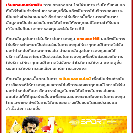
เว็บแทงบอลจ่ายจริง
การแทงบอลออนไลน์ผ่านทาง เว็บไซต์แทงบอล
ถือได้ว่าเป็นตัวช่วยในการลงทุนที่ดีผลลัพธ์ในการใช้บริการของเราจะ
เป็นอย่างไรประสบผลสำเร็จต่อการใช้บริการมั้ยก็สามารถศึกษาหา
ข้อมูลมาเป็นส่วนช่วยในการใช้บริการให้เราทุกคนมีโอกาสได้รับผล
กำไรกลับคืนมาจากการลงทุนและใช้บริการที่ดี
ศึกษาข้อมูลในการใช้บริการในการลงทุน
แทงบอล168
ผลลัพธ์ในการ
ใช้บริการต่างๆมาเป็นส่วนช่วยในการลงทุนให้เราทุกคนมีโอกาสได้รับ
ผลกำไรกลับคืนมาจากการเล่น นำเสนอข้อมูลในการลงทุนและใช้
บริการที่ปลอดภัยมาเป็นส่วนช่วยในการลงทุนเพื่อเป็นส่วนช่วยในการ
ใช้บริการให้เราทุกคนมีโอกาสได้รับผลกำไรในการใช้งาน อยากดูขั้น
ตอนการใช้บริการและเลือกเทคนิคการแทงบอล
ศึกษาข้อมูลและขั้นตอนในการ
พนันบอลออนไลน์
เพื่อเป็นส่วนช่วยใน
การวิเคราะห์ให้การลงทุนและการใช้บริการของเราทุกคนมีโอกาสได้รับ
ผลกำไรกลับคืนมา ศึกษาหาข้อมูลในการใช้บริการในการเล่นเกม
ออนไลน์ที่ดีที่สุดสร้างขึ้นมาเพื่อตอบสนองความต้องการในการลงทุน
โดยเฉพาะผลลัพธ์ในการใช้งานของเราจะเป็นแบบใดและประสบผล
สำเร็จต่อการเล่นมั้ย