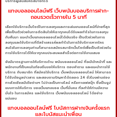
บริการผู้เล่นสมัครสมาชิกได้
แทงบอลออนไลน์ฟรี เว็บพนันบอลบริการฝาก-
ถอนรวดเร็วภายใน 5 นาที
เลือกใช้บริการเว็บไซต์ในการลงทุนและการเล่นเกมออนไลน์ที่ง่ายที่สุด
เพื่อเป็นตัวช่วยในการตัดสินใจให้เราทุกคนได้รับผลกำไรในการลงทุน
กับคืนมา แนะนำเว็บแทงบอลออนไลน์ได้เงินจริง เป็นตัวช่วยในการ
ลงทุนและใช้บริการที่ดีสร้างสรรค์ผลกำไรในการใช้บริการหากใคร
สนใจในการลงทุนท่านก็สามารถสมัครสมาชิกเว็บไซต์เพื่อเป็นตัวช่วยใน
การใช้บริการได้ให้เราทุกคนประสบผลสำเร็จต่อการใช้งานเสมอ
ยังมีมาตรฐานการให้บริการด้าน พนันบอลออนไลน์ ที่จะมีเจ้าหน้าที่ และ
พนักงานที่เป็นคนในท้องถิ่นขอให้บริการ ตอบคำถาม และแนะนำการใช้
บริการ กับสมาชิก ที่สมัครใช้บริการ เว็บพนันบอลออนไลน์ ให้สามารถ
ได้รับข้อมูลข่าวสาร และสอบถามปัญหาได้ตลอด 24 ชั่วโมงผ่านช่อง
ทางโซเชียลมีเดียต่างๆ ไม่ว่าจะเป็นทางไลน์ หรือทางเฟสบุ๊ก ซึ่งเป็นรูป
แบบการให้บริการ ของเว็บแทงบอล เว็บที่มั่นคง ที่จะทำให้ท่านมีความ
มั่นใจ ในการสมัคร และใช้บริการ เว็บพนันบอลออนไลน์ ได้อย่าง
แน่นอน
แทงบอลออนไลน์ฟรี โบนัสการฝากเงินครั้งแรก
และโบนัสแนะนำเพื่อน