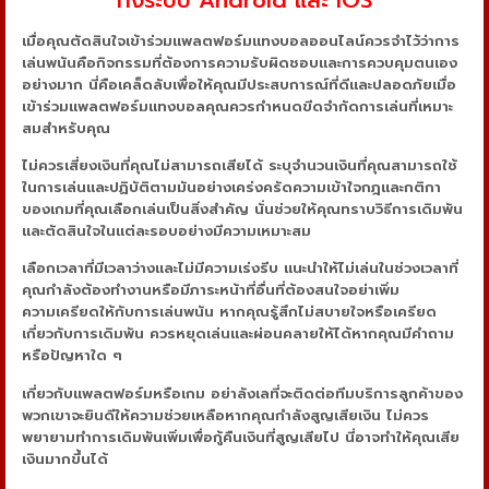
เมื่อคุณตัดสินใจเข้าร่วมแพลตฟอร์มแทงบอลออนไลน์ควรจำไว้ว่าการ
เล่นพนันคือกิจกรรมที่ต้องการความรับผิดชอบและการควบคุมตนเอง
อย่างมาก นี่คือเคล็ดลับเพื่อให้คุณมีประสบการณ์ที่ดีและปลอดภัยเมื่อ
เข้าร่วมแพลตฟอร์มแทงบอลคุณควรกำหนดขีดจำกัดการเล่นที่เหมาะ
สมสำหรับคุณ
ไม่ควรเสี่ยงเงินที่คุณไม่สามารถเสียได้ ระบุจำนวนเงินที่คุณสามารถใช้
ในการเล่นและปฏิบัติตามมันอย่างเคร่งครัดความเข้าใจกฎและกติกา
ของเกมที่คุณเลือกเล่นเป็นสิ่งสำคัญ นั่นช่วยให้คุณทราบวิธีการเดิมพัน
และตัดสินใจในแต่ละรอบอย่างมีความเหมาะสม
เลือกเวลาที่มีเวลาว่างและไม่มีความเร่งรีบ แนะนำให้ไม่เล่นในช่วงเวลาที่
คุณกำลังต้องทำงานหรือมีภาระหน้าที่อื่นที่ต้องสนใจอย่าเพิ่ม
ความเครียดให้กับการเล่นพนัน หากคุณรู้สึกไม่สบายใจหรือเครียด
เกี่ยวกับการเดิมพัน ควรหยุดเล่นและผ่อนคลายให้ได้หากคุณมีคำถาม
หรือปัญหาใด ๆ
เกี่ยวกับแพลตฟอร์มหรือเกม อย่าลังเลที่จะติดต่อทีมบริการลูกค้าของ
พวกเขาจะยินดีให้ความช่วยเหลือหากคุณกำลังสูญเสียเงิน ไม่ควร
พยายามทำการเดิมพันเพิ่มเพื่อกู้คืนเงินที่สูญเสียไป นี่อาจทำให้คุณเสีย
เงินมากขึ้นได้