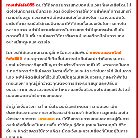
ทางเข้าfafa855
อย่าให้กิจกรรมการแทงบอลเป็นเวลาที่หลงเสียโดยไม่
ตั้งใจในกิจกรรมอื่นควรระมัดระวังเรื่องการให้ความสำคัญกับการแทงที่
ความเสี่ยงสูง ควรคิดให้ดีเมื่อตัดสินใจที่จะเสี่ยงในการวางเดิมพันใน
ระดับที่สามารถรับได้ควรพิจารณาให้ดีก่อนที่จะแบ่งเงินในการแทงใน
หลายตลาด อย่าให้ความต้องการในการแทงทำให้คุณกระจ่ายเงินใน
ตลาดที่ไม่เป็นที่น่าสนใจควรใช้การวิเคราะห์และเครื่องมือในการแทง
อย่างมีเหตุผลและตรงใจ
ไม่ควรใช้สัญญาณความรู้สึกหรือความสัมพันธ์
แทงบอลออนไลน์
fafa855
ต่อเหตุการณ์ที่เกิดขึ้นในการตัดสินใจอย่าทำกิจกรรมการ
แทงในช่วงเวลาที่คุณมีปัญหาส่วนตัวหรืออารมณ์ไม่ดี เพราะอาจมีผลก
ระทบต่อการตัดสินใจควรมีความตั้งใจและระมัดระวังในการใช้เงินในการ
แทง อย่าให้ตัดสินใจที่เร็วเกินไปเมื่อสูญเสียเงินควรหยุดและทำพักใน
การแทงหากคุณรู้สึกว่าตัวคุณต้องการทำอะไรที่สนุกและเปลี่ยน
บรรยากาศควรตรวจสอบข้อกำหนดและเงื่อนไขของโบนัสและโปรโมชั่
นของแพลตฟอร์มการแทงบอล
รับรู้ถึงเงื่อนไขการทำเทิร์นโอเวอร์และกำหนดการถอนเงิน เพื่อ
ประหยัดเวลาและลดความกังวลวรให้ความสำคัญกับการดูแลตัวเองใน
ช่วงเวลาของการ
แทงบอล
อย่าให้กิจกรรมการแทงบอลควบคู่กับการ
ละเล่นสิ่งที่เสี่ยงเป็นอย่างอื่น ทำให้คุณรู้สึกสนุกและมีความสุขในชีวิต
อื่น ๆ อีกด้วยควรใช้ความคิดระมัดระวังและความเสี่ยงที่เป็นอยู่ในการ
แทงบอล