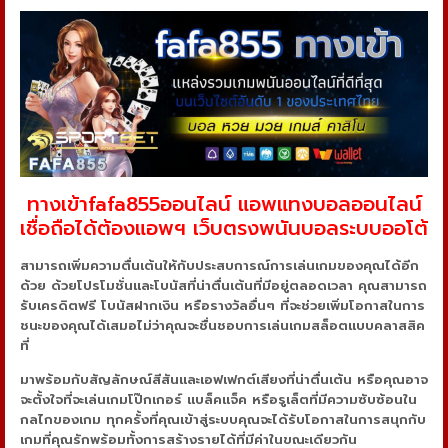
ทางเข้าfafa855ออนไลน์ แอพแทงบอลออนไลน์
เชื่อถือได้ต้องแอพฯ เว็บตรงพนันบอลระบบออโต้
สามารถเพิ่มความตื่นเต้นให้กับประสบการณ์การเล่นเกมของคุณได้อีก
ด้วย ด้วยโปรโมชั่นและโบนัสที่น่าตื่นเต้นที่มีอยู่ตลอดเวลา คุณสามารถ
รับเครดิตฟรี โบนัสฝากเงิน หรือรางวัลอื่นๆ ที่จะช่วยเพิ่มโอกาสในการ
ชนะของคุณได้เสมอไม่ว่าคุณจะชื่นชอบการเล่นเกมสล็อตแบบคลาสสิค
ที่
มาพร้อมกับสัญลักษณ์สีสันและเอฟเฟกต์เสียงที่น่าตื่นเต้น หรือคุณอาจ
จะตั้งใจที่จะเล่นเกมโป๊กเกอร์ แบล็คแจ็ค หรือรูเล็ตที่มีความซับซ้อนใน
กลไกของเกม ทุกครั้งที่คุณเข้าสู่ระบบคุณจะได้รับโอกาสในการสนุกกับ
เกมที่คุณรักพร้อมทั้งการสร้างรายได้ที่มีค่าในขณะเดียวกัน