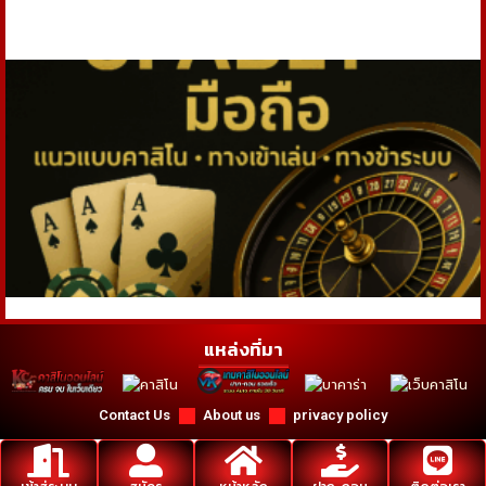
แหล่งที่มา
Contact Us
About us
privacy policy